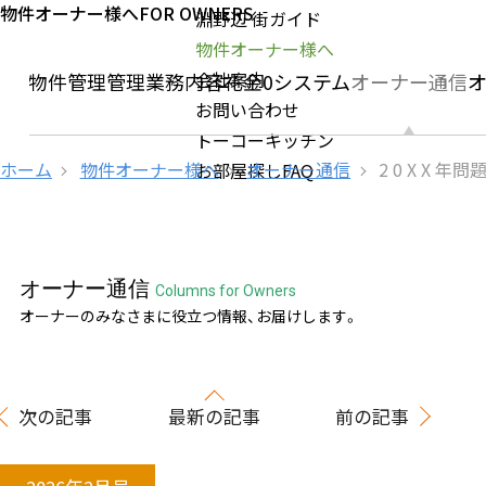
物件オーナー様へ
FOR OWNERS
淵野辺 街ガイド
物件オーナー様へ
会社案内
社の物件管理
管理業務内容
礼金0システム
オーナー通信
お問い合わせ
トーコーキッチン
ホーム
物件オーナー様へ
オーナー通信
2 0 X X 年問
お部屋探しFAQ
オーナー通信
Columns for Owners
オーナーのみなさまに役立つ情報、お届けします。
次の記事
最新の記事
前の記事