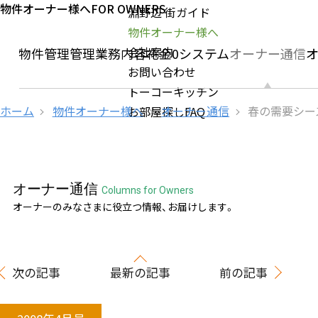
物件オーナー様へ
FOR OWNERS
淵野辺 街ガイド
物件オーナー様へ
会社案内
社の物件管理
管理業務内容
礼金0システム
オーナー通信
お問い合わせ
トーコーキッチン
ホーム
物件オーナー様へ
オーナー通信
春の需要シー
お部屋探しFAQ
オーナー通信
Columns for Owners
オーナーのみなさまに役立つ情報、お届けします。
次の記事
最新の記事
前の記事