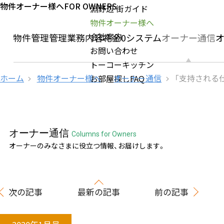
物件オーナー様へ
FOR OWNERS
淵野辺 街ガイド
物件オーナー様へ
会社案内
社の物件管理
管理業務内容
礼金0システム
オーナー通信
お問い合わせ
トーコーキッチン
ホーム
物件オーナー様へ
オーナー通信
「支持される
お部屋探しFAQ
オーナー通信
Columns for Owners
オーナーのみなさまに役立つ情報、お届けします。
次の記事
最新の記事
前の記事