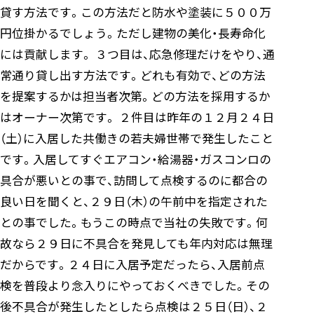
貸す方法です。この方法だと防水や塗装に５００万
円位掛かるでしょう。ただし建物の美化・長寿命化
には貢献します。 ３つ目は、応急修理だけをやり、通
常通り貸し出す方法です。どれも有効で、どの方法
を提案するかは担当者次第。どの方法を採用するか
はオーナー次第です。 ２件目は昨年の１２月２４日
（土）に入居した共働きの若夫婦世帯で発生したこと
です。入居してすぐエアコン・給湯器・ガスコンロの
具合が悪いとの事で、訪問して点検するのに都合の
良い日を聞くと、２９日（木）の午前中を指定された
との事でした。もうこの時点で当社の失敗です。何
故なら２９日に不具合を発見しても年内対応は無理
だからです。２４日に入居予定だったら、入居前点
検を普段より念入りにやっておくべきでした。その
後不具合が発生したとしたら点検は２５日（日）、２