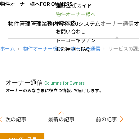
物件オーナー様へ
FOR OWNERS
淵野辺 街ガイド
物件オーナー様へ
会社案内
社の物件管理
管理業務内容
礼金0システム
オーナー通信
お問い合わせ
トーコーキッチン
ホーム
物件オーナー様へ
オーナー通信
サービスの課
お部屋探しFAQ
オーナー通信
Columns for Owners
オーナーのみなさまに役立つ情報、お届けします。
次の記事
最新の記事
前の記事