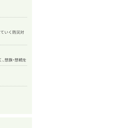
ねていく防災対
く、想族・想続を
ト