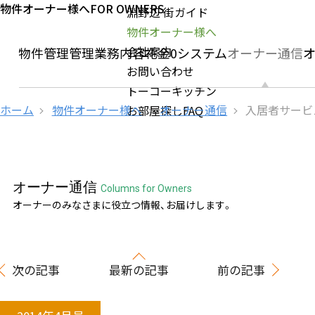
物件オーナー様へ
FOR OWNERS
淵野辺 街ガイド
物件オーナー様へ
会社案内
社の物件管理
管理業務内容
礼金0システム
オーナー通信
お問い合わせ
トーコーキッチン
ホーム
物件オーナー様へ
オーナー通信
入居者サービ
お部屋探しFAQ
オーナー通信
Columns for Owners
オーナーのみなさまに役立つ情報、お届けします。
次の記事
最新の記事
前の記事