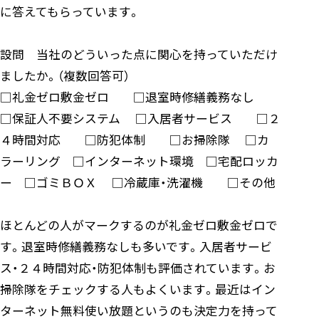
に答えてもらっています。
設問 当社のどういった点に関心を持っていただけ
ましたか。（複数回答可）
□礼金ゼロ敷金ゼロ □退室時修繕義務なし
□保証人不要システム □入居者サービス □２
４時間対応 □防犯体制 □お掃除隊 □カ
ラーリング □インターネット環境 □宅配ロッカ
ー □ゴミＢＯＸ □冷蔵庫・洗濯機 □その他
ほとんどの人がマークするのが礼金ゼロ敷金ゼロで
す。退室時修繕義務なしも多いです。入居者サービ
ス・２４時間対応・防犯体制も評価されています。お
掃除隊をチェックする人もよくいます。最近はイン
ターネット無料使い放題というのも決定力を持って