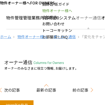
物件オーナー様へ
FOR OWNERS
淵野辺 街ガイド
物件オーナー様へ
会社案内
社の物件管理
管理業務内容
礼金0システム
オーナー通信
お問い合わせ
トーコーキッチン
ホーム
物件オーナー様へ
オーナー通信
「変化をチャ
お部屋探しFAQ
オーナー通信
Columns for Owners
オーナーのみなさまに役立つ情報、お届けします。
次の記事
最新の記事
前の記事