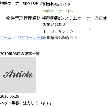
物件オーナー様へ
FOR OWNERS
淵野辺 街ガイド
物件オーナー様へ
会社案内
社の物件管理
管理業務内容
礼金0システム
オーナー通信
お問い合わせ
トーコーキッチン
ホーム
物件オーナー様へ
オーナー通信
お部屋探しFAQ
2010年06月の記事一覧
2010.06.26
ネット集客に注力しています。