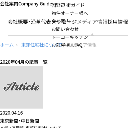
会社案内
Company Guide
淵野辺 街ガイド
物件オーナー様へ
会社案内
ージ
会社概要・沿革
代表メッセージ
メディア情報
採用情
お問い合わせ
トーコーキッチン
ホーム
東郊住宅社について
メディア情報
お部屋探しFAQ
2020年04月の記事一覧
2020.04.16
東京新聞・中日新聞
メディア情報
,
東郊住宅社について