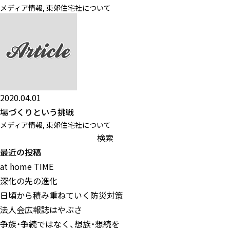
メディア情報
,
東郊住宅社について
2020.04.01
場づくりという挑戦
メディア情報
,
東郊住宅社について
検
索:
最近の投稿
at home TIME
深化の先の進化
日頃から積み重ねていく防災対策
法人会広報誌はやぶさ
争族・争続ではなく、想族・想続を