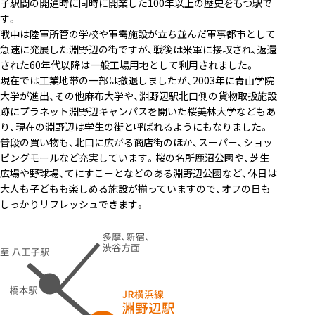
子駅間の開通時に同時に開業した100年以上の歴史をもつ駅で
す。
戦中は陸軍所管の学校や軍需施設が立ち並んだ軍事都市として
急速に発展した淵野辺の街ですが、戦後は米軍に接収され、返還
された60年代以降は一般工場用地として利用されました。
現在では工業地帯の一部は撤退しましたが、2003年に青山学院
大学が進出、その他麻布大学や、淵野辺駅北口側の貨物取扱施設
跡にプラネット淵野辺キャンパスを開いた桜美林大学などもあ
り、現在の淵野辺は学生の街と呼ばれるようにもなりました。
普段の買い物も、北口に広がる商店街のほか、スーパー、ショッ
ピングモールなど充実しています。桜の名所鹿沼公園や、芝生
広場や野球場、てにすこーとなどのある淵野辺公園など、休日は
大人も子どもも楽しめる施設が揃っていますので、オフの日も
しっかりリフレッシュできます。