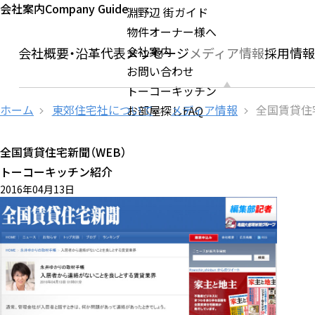
会社案内
Company Guide
淵野辺 街ガイド
物件オーナー様へ
会社案内
ージ
会社概要・沿革
代表メッセージ
メディア情報
採用情
お問い合わせ
トーコーキッチン
ホーム
東郊住宅社について
メディア情報
全国賃貸住宅
お部屋探しFAQ
全国賃貸住宅新聞（WEB）
トーコーキッチン紹介
2016年04月13日