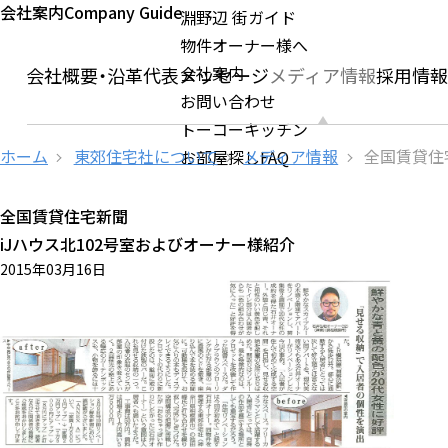
会社案内
Company Guide
淵野辺 街ガイド
物件オーナー様へ
会社案内
ージ
会社概要・沿革
代表メッセージ
メディア情報
採用情
お問い合わせ
トーコーキッチン
ホーム
東郊住宅社について
メディア情報
全国賃貸住
お部屋探しFAQ
全国賃貸住宅新聞
iJハウス北102号室およびオーナー様紹介
2015年03月16日