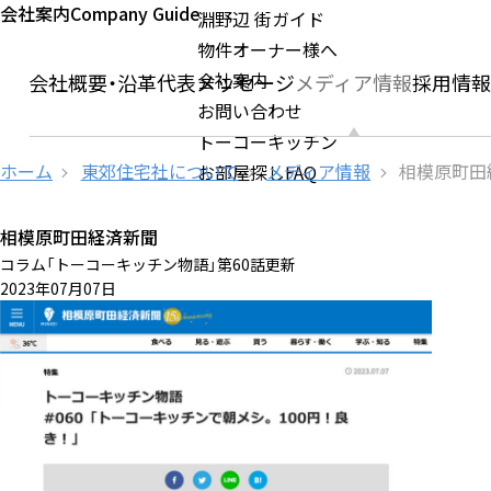
会社案内
Company Guide
淵野辺 街ガイド
物件オーナー様へ
会社案内
ージ
会社概要・沿革
代表メッセージ
メディア情報
採用情
お問い合わせ
トーコーキッチン
ホーム
東郊住宅社について
メディア情報
相模原町田
お部屋探しFAQ
相模原町田経済新聞
コラム「トーコーキッチン物語」第60話更新
2023年07月07日