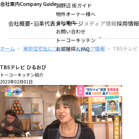
会社案内
Company Guide
淵野辺 街ガイド
物件オーナー様へ
会社案内
ージ
会社概要・沿革
代表メッセージ
メディア情報
採用情
お問い合わせ
トーコーキッチン
ホーム
東郊住宅社について
メディア情報
TBSテレビ
お部屋探しFAQ
TBSテレビ ひるおび
トーコーキッチン紹介
2023年02月01日