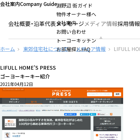
会社案内
Company Guide
淵野辺 街ガイド
物件オーナー様へ
会社案内
ージ
会社概要・沿革
代表メッセージ
メディア情報
採用情
お問い合わせ
トーコーキッチン
ホーム
東郊住宅社について
メディア情報
LIFULL HO
お部屋探しFAQ
LIFULL HOME’S PRESS
ゴーヨーキーキー紹介
2021年04月12日