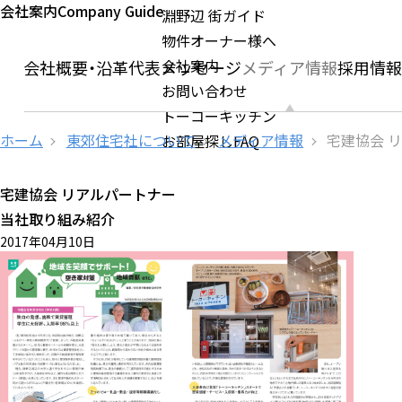
会社案内
Company Guide
淵野辺 街ガイド
物件オーナー様へ
会社案内
ージ
会社概要・沿革
代表メッセージ
メディア情報
採用情
お問い合わせ
トーコーキッチン
ホーム
東郊住宅社について
メディア情報
宅建協会 
お部屋探しFAQ
宅建協会 リアルパートナー
当社取り組み紹介
2017年04月10日